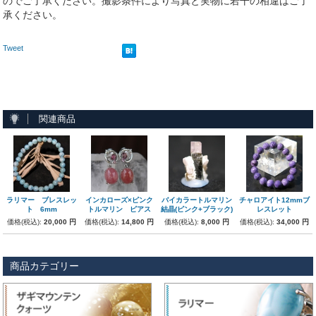
のでご了承ください。撮影条件により写真と実物に若干の相違はご了
承ください。
Tweet
関連商品
ラリマー ブレスレッ
インカローズ×ピンク
バイカラートルマリン
チャロアイト12mmブ
ト 6mm
トルマリン ピアス
結晶(ピンク+ブラック)
レスレット
価格(税込):
20,000 円
価格(税込):
14,800 円
価格(税込):
8,000 円
価格(税込):
34,000 円
商品カテゴリー