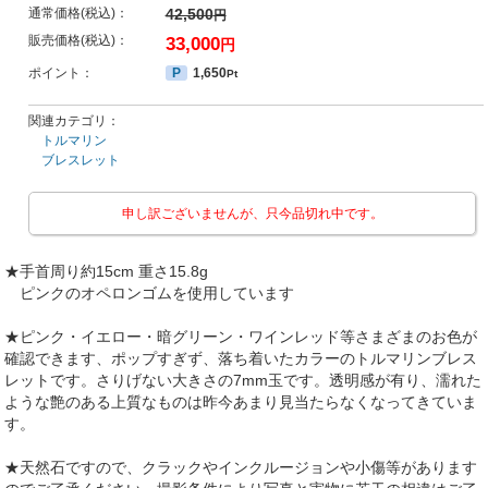
通常価格(税込)：
42,500
円
販売価格(税込)：
33,000
円
ポイント：
P
1,650
Pt
関連カテゴリ：
トルマリン
ブレスレット
申し訳ございませんが、只今品切れ中です。
★手首周り約15cm 重さ15.8g
ピンクのオペロンゴムを使用しています
★ピンク・イエロー・暗グリーン・ワインレッド等さまざまのお色が
確認できます、ポップすぎず、落ち着いたカラーのトルマリンブレス
レットです。さりげない大きさの7mm玉です。透明感が有り、濡れた
ような艶のある上質なものは昨今あまり見当たらなくなってきていま
す。
★天然石ですので、クラックやインクルージョンや小傷等があります