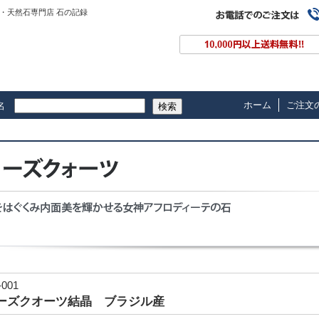
・天然石専門店 石の記録
ホーム
ご注文
名
検索
-001
ーズクオーツ結晶 ブラジル産