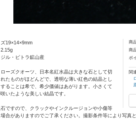
商
ズ19×14×9mm
.15g
商
ラジル・ピトラ鉱山産
ポ
常ローズクオーツ、日本名紅水晶は大きな石として切
関
されたものがほどんどで、透明な薄い紅色の結晶とし
出することは希で、希少価値はあがります。小さくて
が咲いたような美しい結晶です。
然石ですので、クラックやインクルージョンや小傷等
る場合がありますのでご了承ください。撮影条件等により写真