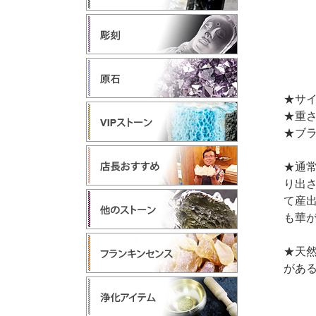
★サイ
★重さ2
★ブ
★通
り出
て産
も華
★天
があ