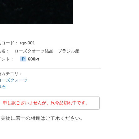
品コード：
rqz-001
品名：
ローズクオーツ結晶 ブラジル産
イント：
P
600
Pt
連カテゴリ：
ローズクォーツ
原石
申し訳ございませんが、只今品切れ中です。
と実物に若干の相違はご了承ください。