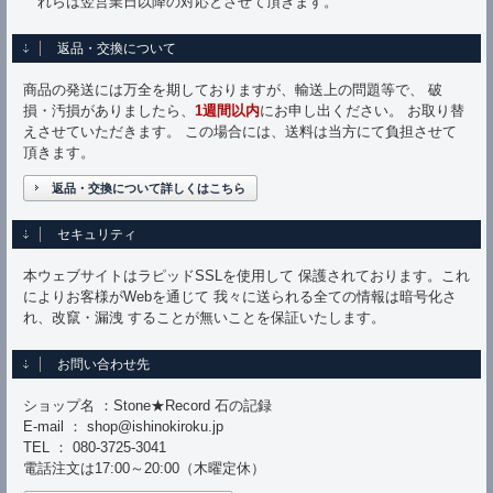
れらは翌営業日以降の対応とさせて頂きます。
返品・交換について
商品の発送には万全を期しておりますが、輸送上の問題等で、 破
損・汚損がありましたら、
1週間以内
にお申し出ください。 お取り替
えさせていただきます。 この場合には、送料は当方にて負担させて
頂きます。
返品・交換について詳しくはこちら
セキュリティ
本ウェブサイトはラピッドSSLを使用して 保護されております。これ
によりお客様がWebを通じて 我々に送られる全ての情報は暗号化さ
れ、改竄・漏洩 することが無いことを保証いたします。
お問い合わせ先
ショップ名 ：Stone★Record 石の記録
E-mail ： shop@ishinokiroku.jp
TEL ： 080-3725-3041
電話注文は17:00～20:00（木曜定休）