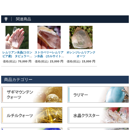
関連商品
レムリアン水晶(コロン
ストロベリーレムリア
オレンジレムリアンク
ビア産) タビュラーク
ン水晶 (カルサイト付
オーツ
リスタル(タビー)
着)
価格(税込):
70,000 円
価格(税込):
23,000 円
価格(税込):
15,000 円
商品カテゴリー