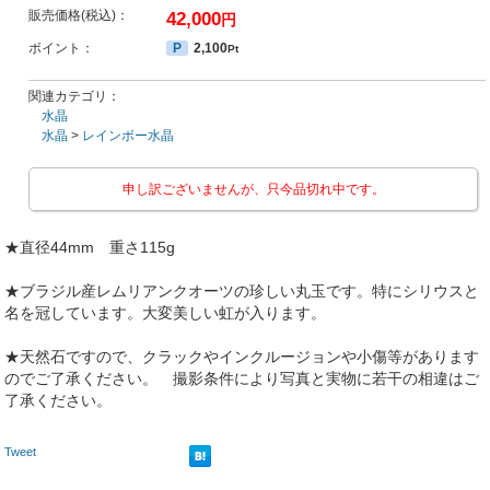
販売価格(税込)：
42,000
円
ポイント：
P
2,100
Pt
関連カテゴリ：
水晶
水晶
>
レインボー水晶
申し訳ございませんが、只今品切れ中です。
★直径44mm 重さ115g
★ブラジル産レムリアンクオーツの珍しい丸玉です。特にシリウスと
名を冠しています。大変美しい虹が入ります。
★天然石ですので、クラックやインクルージョンや小傷等があります
のでご了承ください。 撮影条件により写真と実物に若干の相違はご
了承ください。
Tweet