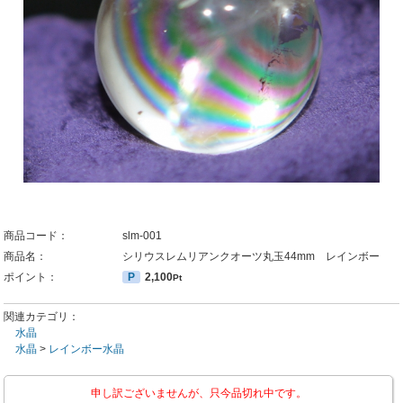
商品コード：
slm-001
商品名：
シリウスレムリアンクオーツ丸玉44mm レインボー
ポイント：
P
2,100
Pt
関連カテゴリ：
水晶
水晶
>
レインボー水晶
申し訳ございませんが、只今品切れ中です。