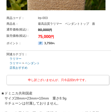
商品コード：
lrp-003
商品名：
最高品質ラリマー ペンダントトップ 盾
通常価格(税込)：
90,000
円
販売価格(税込)：
75,000
円
ポイント：
P
3,750
Pt
関連カテゴリ：
ラリマー
ラリマー
>
ペンダント
店長おすすめ
申し訳ございませんが、只今品切れ中です。
★ドミニカ共和国産
サイズ28mm×23mm×10mm 重さ8.9g
※チェーンは付属しておりません。