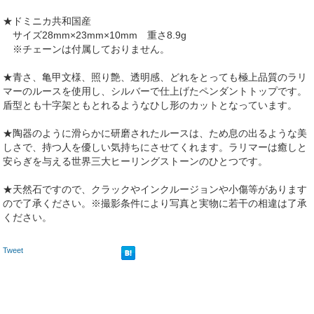
★ドミニカ共和国産
サイズ28mm×23mm×10mm 重さ8.9g
※チェーンは付属しておりません。
★青さ、亀甲文様、照り艶、透明感、どれをとっても極上品質のラリ
マーのルースを使用し、シルバーで仕上げたペンダントトップです。
盾型とも十字架ともとれるようなひし形のカットとなっています。
★陶器のように滑らかに研磨されたルースは、ため息の出るような美
しさで、持つ人を優しい気持ちにさせてくれます。ラリマーは癒しと
安らぎを与える世界三大ヒーリングストーンのひとつです。
★天然石ですので、クラックやインクルージョンや小傷等があります
ので了承ください。※撮影条件により写真と実物に若干の相違は了承
ください。
Tweet