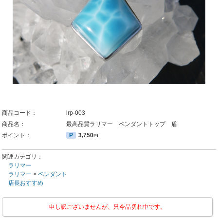
商品コード：
lrp-003
商品名：
最高品質ラリマー ペンダントトップ 盾
ポイント：
P
3,750
Pt
関連カテゴリ：
ラリマー
ラリマー
>
ペンダント
店長おすすめ
申し訳ございませんが、只今品切れ中です。