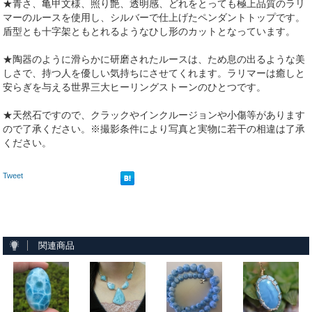
★青さ、亀甲文様、照り艶、透明感、どれをとっても極上品質のラリ
マーのルースを使用し、シルバーで仕上げたペンダントトップです。
盾型とも十字架ともとれるようなひし形のカットとなっています。
★陶器のように滑らかに研磨されたルースは、ため息の出るような美
しさで、持つ人を優しい気持ちにさせてくれます。ラリマーは癒しと
安らぎを与える世界三大ヒーリングストーンのひとつです。
★天然石ですので、クラックやインクルージョンや小傷等があります
ので了承ください。※撮影条件により写真と実物に若干の相違は了承
ください。
Tweet
関連商品