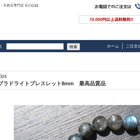
・天然石専門店 石の記録
ホーム
ご注文
名
検索
-004
ブラドライトブレスレット8mm 最高品質品