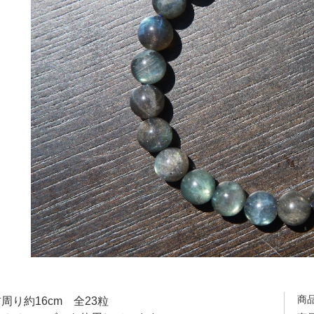
商
周り約16cm 全23粒