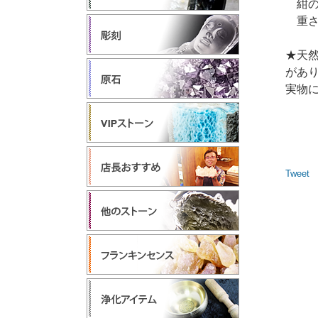
紺の
重さ1
★天
があ
実物
Tweet