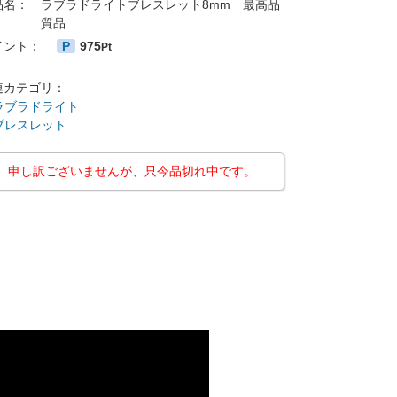
品名：
ラブラドライトブレスレット8mm 最高品
質品
イント：
P
975
Pt
連カテゴリ：
ラブラドライト
ブレスレット
申し訳ございませんが、只今品切れ中です。