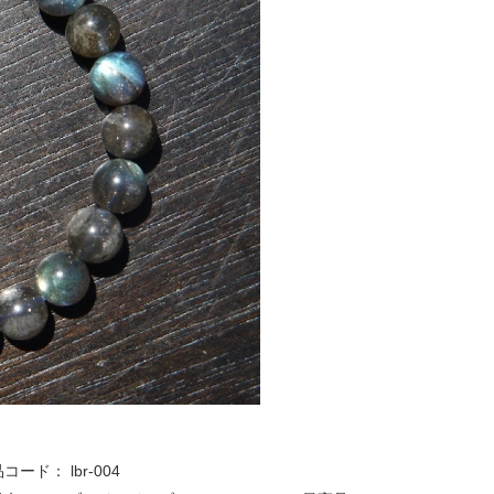
品コード：
lbr-004