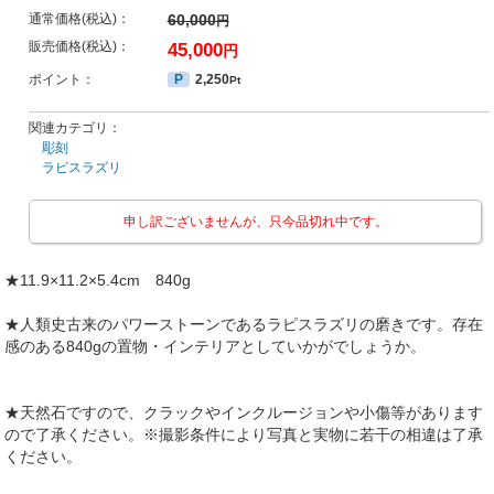
通常価格(税込)：
60,000
円
販売価格(税込)：
45,000
円
ポイント：
P
2,250
Pt
関連カテゴリ：
彫刻
ラピスラズリ
申し訳ございませんが、只今品切れ中です。
★11.9×11.2×5.4cm 840g
★人類史古来のパワーストーンであるラピスラズリの磨きです。存在
感のある840gの置物・インテリアとしていかがでしょうか。
★天然石ですので、クラックやインクルージョンや小傷等があります
ので了承ください。※撮影条件により写真と実物に若干の相違は了承
ください。