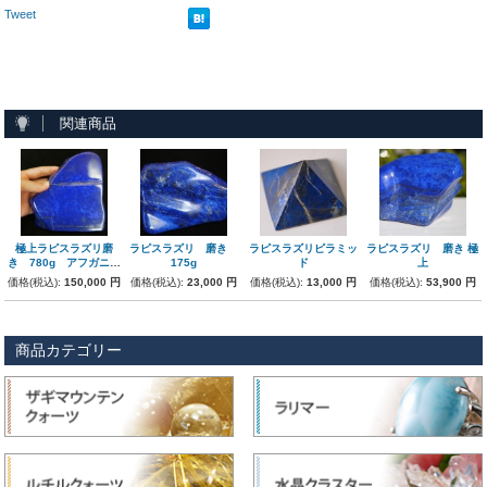
Tweet
関連商品
極上ラピスラズリ磨
ラピスラズリ 磨き
ラピスラズリピラミッ
ラピスラズリ 磨き 極
き 780g アフガニス
175g
ド
上
タン産
価格(税込):
150,000 円
価格(税込):
23,000 円
価格(税込):
13,000 円
価格(税込):
53,900 円
商品カテゴリー