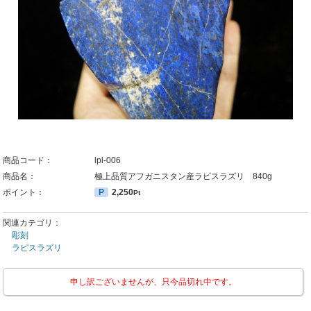
商品コード：
lpl-006
商品名：
極上品質アフガニスタン産ラピスラズリ 840g
ポイント：
P
2,250
Pt
関連カテゴリ：
彫刻
ラピスラズリ
申し訳ございませんが、只今品切れ中です。