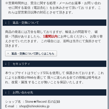
※営業時間外は、受注に関する処理・メールのお返事・お問 い合わ
せに関する返信（電話含む）をお休みさせて頂いてお ります。こ
れらは翌営業日以降の対応とさせて頂きます。
返品・交換について
商品の発送には万全を期しておりますが、輸送上の問題等で、 破
損・汚損がありましたら、
1週間以内
にお申し出ください。 お取り替
えさせていただきます。 この場合には、送料は当方にて負担させて
頂きます。
返品・交換について詳しくはこちら
セキュリティ
本ウェブサイトはラピッドSSLを使用して 保護されております。これ
によりお客様がWebを通じて 我々に送られる全ての情報は暗号化さ
れ、改竄・漏洩 することが無いことを保証いたします。
お問い合わせ先
ショップ名 ：Stone★Record 石の記録
E-mail ： shop@ishinokiroku.jp