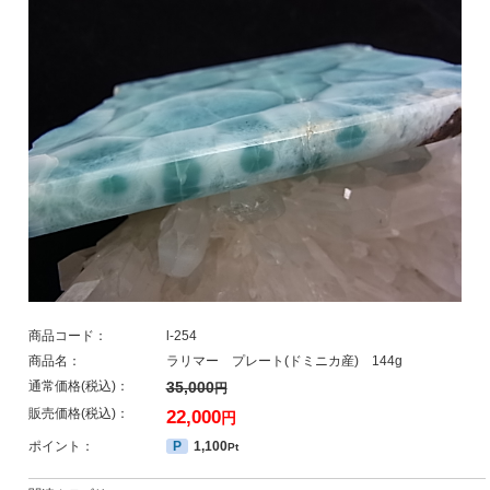
商品コード：
l-254
商品名：
ラリマー プレート(ドミニカ産) 144g
通常価格(税込)：
35,000
円
販売価格(税込)：
22,000
円
ポイント：
P
1,100
Pt