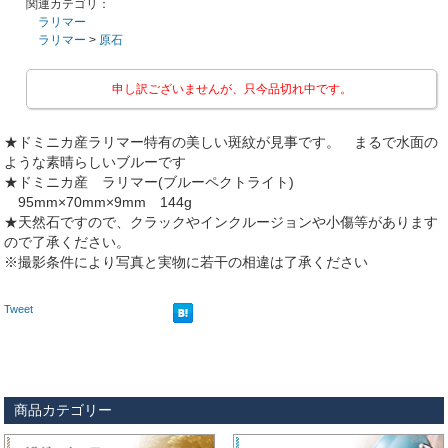
関連カテゴリ：
ラリマー
ラリマー
>
原石
申し訳ございませんが、只今品切れ中です。
★ドミニカ産ラリマー特有の美しい斑紋が見事です。 まるで水面の
ような素晴らしいブルーです
★ドミニカ産 ラリマー(ブルーペクトライト)
95mm×70mm×9mm 144g
★天然石ですので、クラックやインクルージョンや小傷等があります
ので了承ください。
※撮影条件により写真と実物に若干の相違は了承ください
Tweet
商品カテゴリー