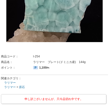
商品コード：
l-254
商品名：
ラリマー プレート(ドミニカ産) 144g
ポイント：
P
1,100
Pt
関連カテゴリ：
ラリマー
ラリマー
>
原石
申し訳ございませんが、只今品切れ中です。