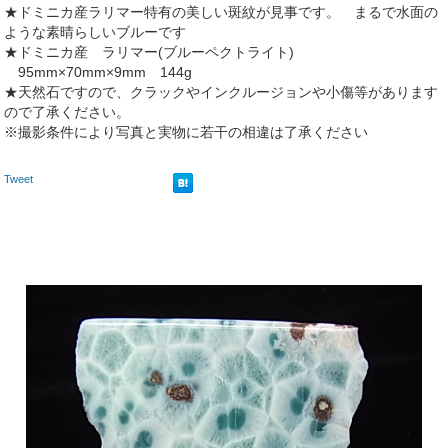
★ドミニカ産ラリマー特有の美しい斑紋が見事です。 まるで水面の
ような素晴らしいブルーです
★ドミニカ産 ラリマー(ブルーペクトライト)
95mm×70mm×9mm 144g
★天然石ですので、クラックやインクルージョンや小傷等があります
ので了承ください。
※撮影条件により写真と実物に若干の相違は了承ください
Tweet