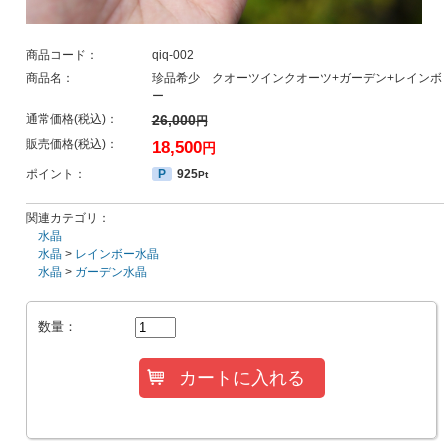
商品コード：
qiq-002
商品名：
珍品希少 クオーツインクオーツ+ガーデン+レインボ
ー
通常価格(税込)：
26,000
円
販売価格(税込)：
18,500
円
ポイント：
P
925
Pt
関連カテゴリ：
水晶
水晶
>
レインボー水晶
水晶
>
ガーデン水晶
数量：