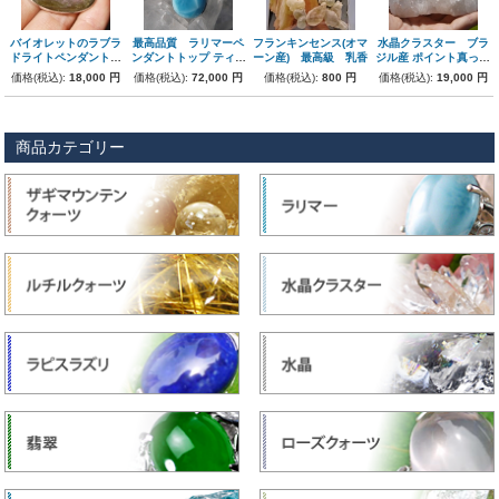
バイオレットのラブラ
最高品質 ラリマーペ
フランキンセンス(オマ
水晶クラスター ブラ
ドライトペンダントト
ンダントトップ ティア
ーン産) 最高級 乳香
ジル産 ポイント真っ直
ップ
ドロップ
ぐ 高透明感
価格(税込):
18,000 円
価格(税込):
72,000 円
価格(税込):
800 円
価格(税込):
19,000 円
商品カテゴリー