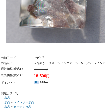
商品コード：
qiq-002
商品名：
珍品希少 クオーツインクオーツ+ガーデン+レインボー
通常価格(税込)：
26,000
円
販売価格(税込)：
18,500
円
ポイント：
P
925
Pt
関連カテゴリ：
水晶
水晶
>
レインボー水晶
水晶
>
ガーデン水晶