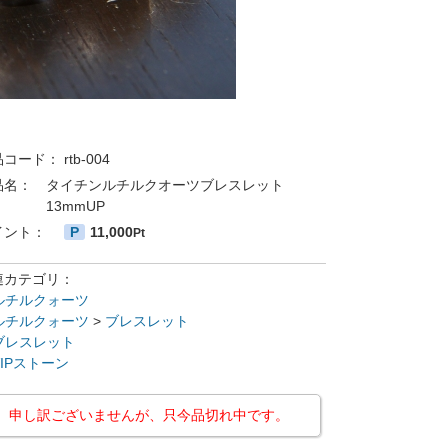
品コード：
rtb-004
品名：
タイチンルチルクオーツブレスレット
13mmUP
イント：
P
11,000
Pt
連カテゴリ：
ルチルクォーツ
ルチルクォーツ
>
ブレスレット
ブレスレット
VIPストーン
申し訳ございませんが、只今品切れ中です。