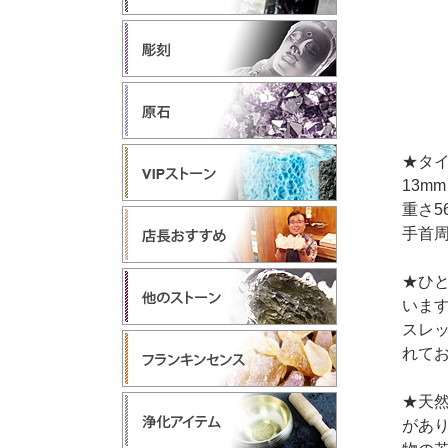
★タ
13m
重さ56
手首周
★ひ
います
スレ
れて
★天
があ