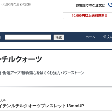
・天然石専門店 石の記録
ホーム
ご注文
名
検索
-004
イチンルチルクオーツブレスレット13mmUP