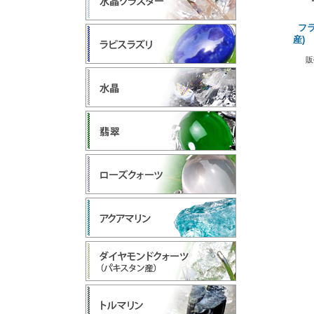
フ
産)
販