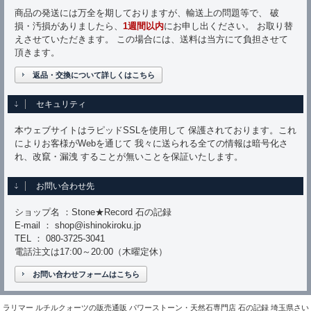
商品の発送には万全を期しておりますが、輸送上の問題等で、 破
損・汚損がありましたら、
1週間以内
にお申し出ください。 お取り替
えさせていただきます。 この場合には、送料は当方にて負担させて
頂きます。
返品・交換について詳しくはこちら
セキュリティ
本ウェブサイトはラピッドSSLを使用して 保護されております。これ
によりお客様がWebを通じて 我々に送られる全ての情報は暗号化さ
れ、改竄・漏洩 することが無いことを保証いたします。
お問い合わせ先
ショップ名 ：Stone★Record 石の記録
E-mail ： shop@ishinokiroku.jp
TEL ： 080-3725-3041
電話注文は17:00～20:00（木曜定休）
お問い合わせフォームはこちら
ラリマー ルチルクォーツの販売通販 パワーストーン・天然石専門店 石の記録 埼玉県さい