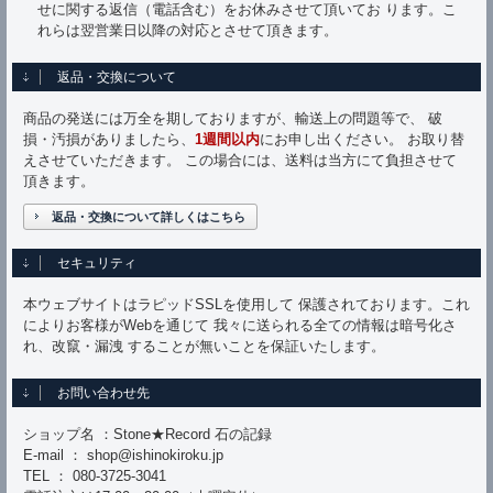
せに関する返信（電話含む）をお休みさせて頂いてお ります。こ
れらは翌営業日以降の対応とさせて頂きます。
返品・交換について
商品の発送には万全を期しておりますが、輸送上の問題等で、 破
損・汚損がありましたら、
1週間以内
にお申し出ください。 お取り替
えさせていただきます。 この場合には、送料は当方にて負担させて
頂きます。
返品・交換について詳しくはこちら
セキュリティ
本ウェブサイトはラピッドSSLを使用して 保護されております。これ
によりお客様がWebを通じて 我々に送られる全ての情報は暗号化さ
れ、改竄・漏洩 することが無いことを保証いたします。
お問い合わせ先
ショップ名 ：Stone★Record 石の記録
E-mail ： shop@ishinokiroku.jp
TEL ： 080-3725-3041