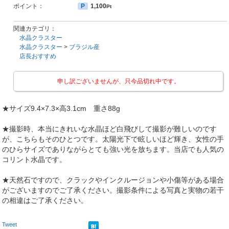
ポイント：
P
1,100
Pt
関連カテゴリ：
水晶クラスター
水晶クラスター
>
ブラジル産
店長おすすめ
申し訳ございませんが、只今品切れ中です。
★サイズ9.4×7.3×高3.1cm 重さ88g
★撮影時、本当にきれいな水晶ほど白飛びして撮影が難しいのです
が、こちらもそのひとつです。太陽光下で眩しいほど輝き、女性の手
のひらサイズでありながらとても強い光を放ちます。当店でも人気の
コリント水晶です。
★天然石ですので、クラックやインクルージョンや小傷等がある場合
がございますのでご了承ください。撮影条件による写真と実物の若干
の相違はご了承ください。
Tweet