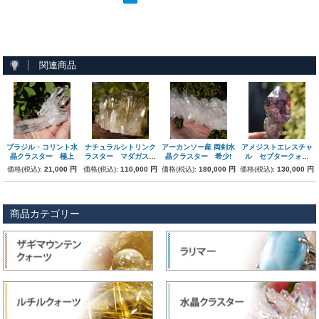
関連商品
ブラジル・コリント水
ナチュラルシトリンク
アーカンソー産 両剣水
アメジストエレスチャ
晶クラスター 極上
ラスター マダガスカ
晶クラスター 希少!
ル セプタークォー
ル産 162g
ツ ジンバブエ・シャ
価格(税込):
21,000 円
価格(税込):
110,000 円
価格(税込):
180,000 円
価格(税込):
130,000 円
ンガーン産
商品カテゴリー