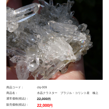
商品コード：
clq-009
商品名：
水晶クラスター ブラジル・コリント産 極上
通常価格(税込)：
22,000
円
販売価格(税込)：
22,000
円