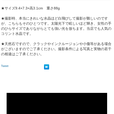
★サイズ9.4×7.3×高3.1cm 重さ88g
★撮影時、本当にきれいな水晶ほど白飛びして撮影が難しいのです
が、こちらもそのひとつです。太陽光下で眩しいほど輝き、女性の手
のひらサイズでありながらとても強い光を放ちます。当店でも人気の
コリント水晶です。
★天然石ですので、クラックやインクルージョンや小傷等がある場合
がございますのでご了承ください。撮影条件による写真と実物の若干
の相違はご了承ください。
Tweet