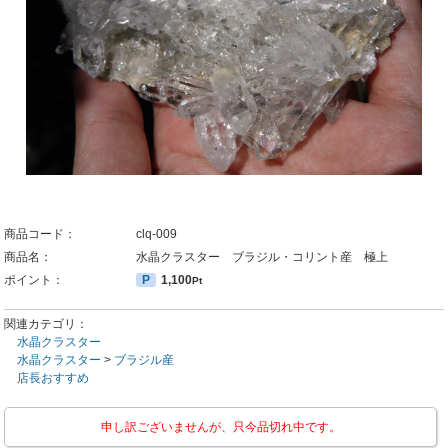
商品コード：
clq-009
商品名：
水晶クラスター ブラジル・コリント産 極上
ポイント：
P
1,100
Pt
関連カテゴリ：
水晶クラスター
水晶クラスター
>
ブラジル産
店長おすすめ
申し訳ございませんが、只今品切れ中です。