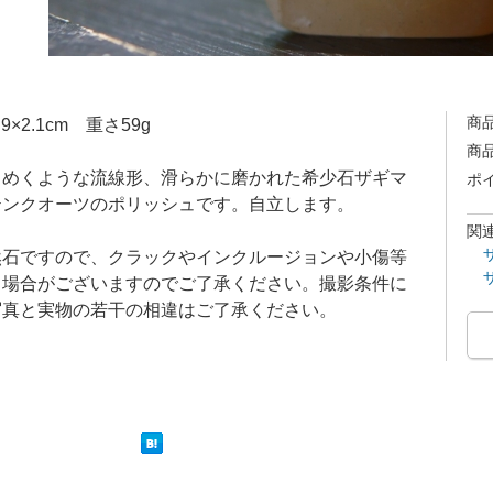
商
.9×2.1cm 重さ59g
商
らめくような流線形、滑らかに磨かれた希少石ザギマ
ポ
テンクオーツのポリッシュです。自立します。
関
然石ですので、クラックやインクルージョンや小傷等
る場合がございますのでご了承ください。撮影条件に
写真と実物の若干の相違はご了承ください。