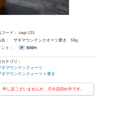
品コード：
zagi-131
品名：
ザギマウンテンクオーツ磨き 59g
イント：
P
500
Pt
連カテゴリ：
ザギマウンテンクォーツ
ザギマウンテンクォーツ
>
磨き
申し訳ございませんが、只今品切れ中です。