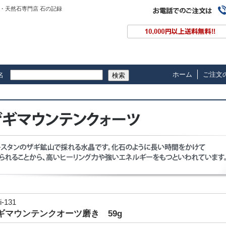
・天然石専門店 石の記録
ホーム
ご注文
名
検索
i-131
ギマウンテンクオーツ磨き 59g