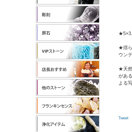
★5×3
★揺
ウン
★天
があ
よる
Tweet