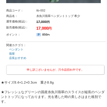
商品コード：
ito-002
商品名：
糸魚川翡翠ペンダントトップ 希少
通常価格(税込)：
17,000
円
販売価格(税込)：
17,000
円
ポイント：
P
850
Pt
関連カテゴリ：
ペンダント
翡翠
店長おすすめ
申し訳ございませんが、只今品切れ中です。
★サイズ8.4×1.2×0.3cm 重さ8.8g
★フレッシュなグリーンの国産糸魚川翡翠のスライスが縦長のペンダ
ントトップになっております。光を透した時の美しさはまた格別で
す。