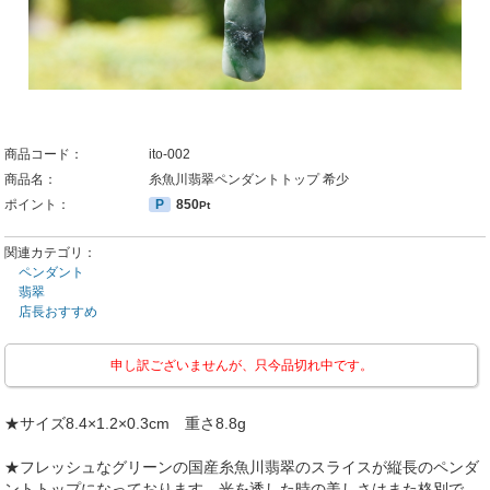
商品コード：
ito-002
商品名：
糸魚川翡翠ペンダントトップ 希少
ポイント：
P
850
Pt
関連カテゴリ：
ペンダント
翡翠
店長おすすめ
申し訳ございませんが、只今品切れ中です。
★サイズ8.4×1.2×0.3cm 重さ8.8g
★フレッシュなグリーンの国産糸魚川翡翠のスライスが縦長のペンダ
ントトップになっております。光を透した時の美しさはまた格別で