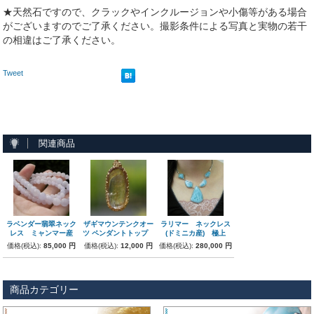
★天然石ですので、クラックやインクルージョンや小傷等がある場合
がございますのでご了承ください。撮影条件による写真と実物の若干
の相違はご了承ください。
Tweet
関連商品
ラベンダー翡翠ネック
ザギマウンテンクオー
ラリマー ネックレス
レス ミャンマー産
ツ ペンダントトップ
(ドミニカ産) 極上
価格(税込):
85,000 円
価格(税込):
12,000 円
価格(税込):
280,000 円
商品カテゴリー