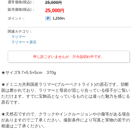
通常価格(税込)：
25,000
円
販売価格(税込)：
25,000
円
ポイント：
P
1,250
Pt
関連カテゴリ：
ラリマー
ラリマー
>
原石
申し訳ございませんが、只今品切れ中です。
★サイズ9.7×5.5×5cm 370g
★ドミニカ共和国産ラリマー(ブルーペクトライト)の原石です。切断
面は磨かれており、ラリマーと母岩が混じり合っている様子がご覧い
ただけます。すでに宝飾品となっているものとは違った魅力を感じる
原石です。
★天然石ですので、クラックやインクルージョンや小傷等がある場合
がありますのでご了承ください。撮影条件により写真と実物の若干の
相違はご了承ください。