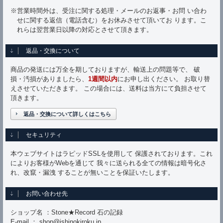
※営業時間外は、受注に関する処理・メールのお返事・お問 い合わ
せに関する返信（電話含む）をお休みさせて頂いてお ります。こ
れらは翌営業日以降の対応とさせて頂きます。
返品・交換について
商品の発送には万全を期しておりますが、輸送上の問題等で、 破
損・汚損がありましたら、
1週間以内
にお申し出ください。 お取り替
えさせていただきます。 この場合には、送料は当方にて負担させて
頂きます。
返品・交換について詳しくはこちら
セキュリティ
本ウェブサイトはラピッドSSLを使用して 保護されております。これ
によりお客様がWebを通じて 我々に送られる全ての情報は暗号化さ
れ、改竄・漏洩 することが無いことを保証いたします。
お問い合わせ先
ショップ名 ：Stone★Record 石の記録
E-mail ： shop@ishinokiroku.jp