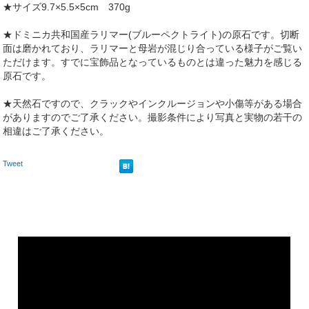
★サイズ9.7×5.5×5cm 370g
★ドミニカ共和国産ラリマー(ブルーペクトライト)の原石です。切断
面は磨かれており、ラリマーと母岩が混じり合っている様子がご覧い
ただけます。すでに宝飾品となっているものとは違った魅力を感じる
原石です。
★天然石ですので、クラックやインクルージョンや小傷等がある場合
がありますのでご了承ください。撮影条件により写真と実物の若干の
相違はご了承ください。
Tweet