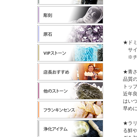
★ド
サイズ
※チ
★青
品質
トッ
近年
はい
早め
★ラ
る鮮