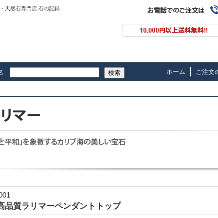
・天然石専門店 石の記録
ホーム
ご注文
名
検索
-001
高品質ラリマーペンダントトップ