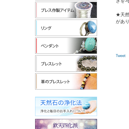
ぎを
★天
があ
Tweet