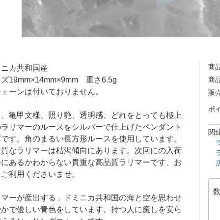
商
ミニカ共和国産
19mm×14mm×9mm 重さ6.5g
商
ェーンは付いておりません。
販
ポ
さ、亀甲文様、照り艶、透明感、どれをとっても極上
のラリマーのルースをシルバーで仕上げたペンダント
関
プです。角のまるい長方形ルースを使用しています。
良質なラリマーは枯渇傾向にあります。次回にの入荷
つにあるかわからない貴重な高品質ラリマーです、お
にご利用くださいませ。
リマーが産出する」ドミニカ共和国の海と空を思わせ
やかで優しい青色をしています。持つ人に癒しを安ら