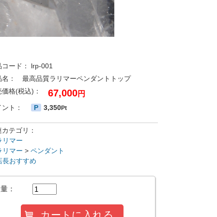
品コード：
lrp-001
品名：
最高品質ラリマーペンダントトップ
売価格(税込)：
67,000
円
イント：
P
3,350
Pt
連カテゴリ：
ラリマー
ラリマー
>
ペンダント
店長おすすめ
数量：