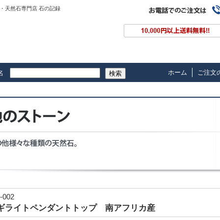
・天然石専門店 石の記録
ホーム
ご注文
名
検索
-002
ギライトペンダントトップ 南アフリカ産