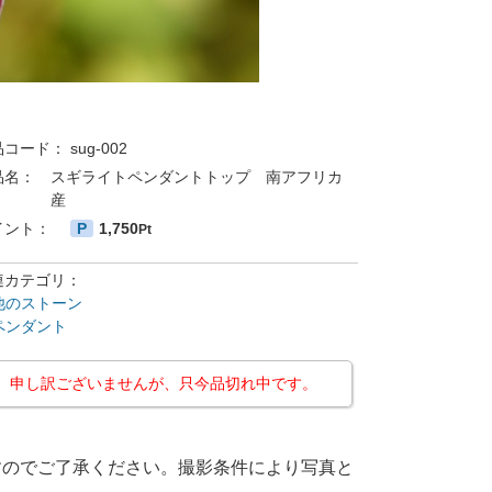
品コード：
sug-002
品名：
スギライトペンダントトップ 南アフリカ
産
イント：
P
1,750
Pt
連カテゴリ：
他のストーン
ペンダント
申し訳ございませんが、只今品切れ中です。
すのでご了承ください。撮影条件により写真と