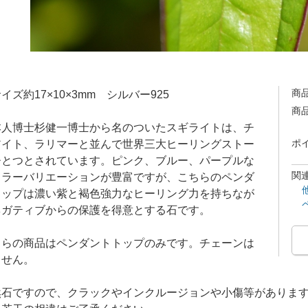
商
イズ約17×10×3mm シルバー925
商
本人博士杉健一博士から名のついたスギライトは、チ
アイト、ラリマーと並んで世界三大ヒーリングストー
ポ
ひとつとされています。ピンク、ブルー、パープルな
関
カラーバリエーションが豊富ですが、こちらのペンダ
トップは濃い紫と褐色強力なヒーリング力を持ちなが
ネガティブからの保護を得意とする石です。
ちらの商品はペンダントトップのみです。チェーンは
ません。
然石ですので、クラックやインクルージョンや小傷等がありま