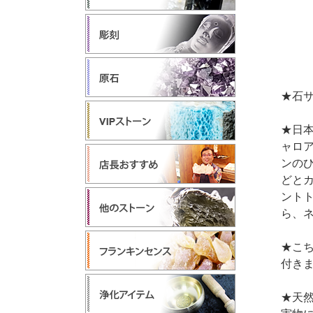
★石サ
★日
ャロ
ンの
どと
ント
ら、
★こ
付き
★天