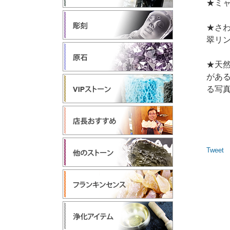
★ミ
★さ
翠リ
★天
があ
る写
Tweet