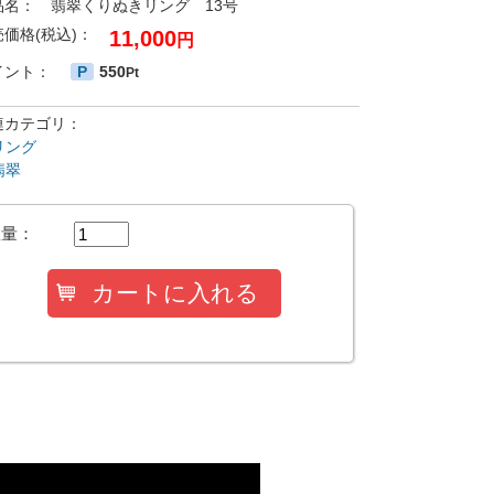
品名：
翡翠くりぬきリング 13号
売価格(税込)：
11,000
円
イント：
P
550
Pt
連カテゴリ：
リング
翡翠
数量：