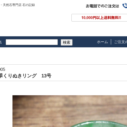
・天然石専門店 石の記録
ホーム
ご注文
名
検索
005
翠くりぬきリング 13号