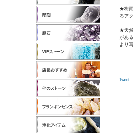
★梅
るア
★天
があ
より
Tweet