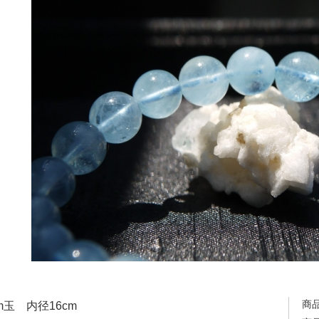
商
m玉 内径16cm