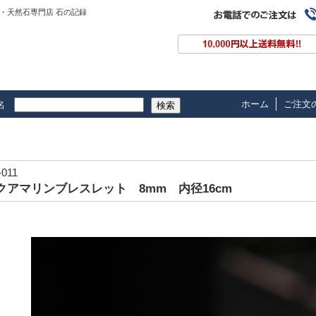
・天然石専門店 石の記録
ホーム
ご注文
名
検索
-011
クアマリンブレスレット 8mm 内径16cm