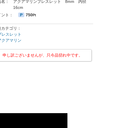
品名：
アクアマリンブレスレット 8mm 内径
16cm
イント：
P
750
Pt
連カテゴリ：
ブレスレット
アクアマリン
申し訳ございませんが、只今品切れ中です。