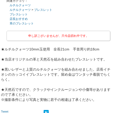
関連カテゴリ：
ルチルクォーツ
ルチルクォーツ
>
ブレスレット
ブレスレット
店長おすすめ
革のブレスレット
申し訳ございませんが、只今品切れ中です。
★ルチルクォーツ10mm玉使用 全長21cm 手首周り約18cm
★当店オリジナルの革と天然石を組み合わせたブレスレットです。
★黒いレザーと上質のルチルクォーツを組み合わせました。店長イチ
オシのカッコイイブレスレットです。留め金はワンタッチ着脱でらく
らく。
★天然石ですので、クラックやインクルージョンや小傷等があります
ので了承ください。
※撮影条件により写真と実物に若干の相違は了承ください。
Tweet