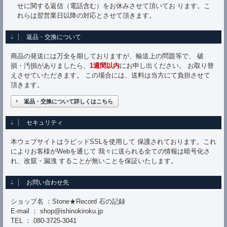
せに関する返信（電話含む）をお休みさせて頂いてお ります。こ
れらは翌営業日以降の対応とさせて頂きます。
返品・交換について
商品の発送には万全を期しておりますが、輸送上の問題等で、 破
損・汚損がありましたら、
1週間以内
にお申し出ください。 お取り替
えさせていただきます。 この場合には、送料は当方にて負担させて
頂きます。
返品・交換について詳しくはこちら
セキュリティ
本ウェブサイトはラピッドSSLを使用して 保護されております。これ
によりお客様がWebを通じて 我々に送られる全ての情報は暗号化さ
れ、改竄・漏洩 することが無いことを保証いたします。
お問い合わせ先
ショップ名 ：Stone★Record 石の記録
E-mail ： shop@ishinokiroku.jp
TEL ： 080-3725-3041