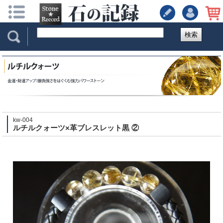
検索
kw-004
ルチルクォーツ×革ブレスレット黒 ②