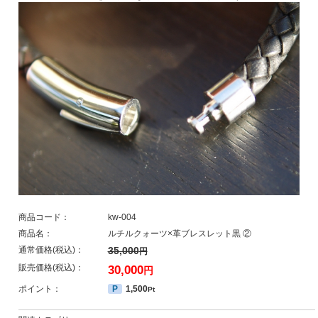
商品コード：
kw-004
商品名：
ルチルクォーツ×革ブレスレット黒 ②
通常価格(税込)：
35,000
円
販売価格(税込)：
30,000
円
ポイント：
P
1,500
Pt