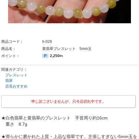
商品コード：
h-026
商品名：
黄翡翠ブレスレット 5mm玉
ポイント：
P
2,250
Pt
関連カテゴリ：
ブレスレット
翡翠
店長おすすめ
申し訳ございませんが、只今品切れ中です。
★白色翡翠と黄翡翠のブレスレット 手首周り約16cm
重さ 8.7g
★滑らかに磨かれた上質・上品な翡翠です。主張しすぎない5mm玉を