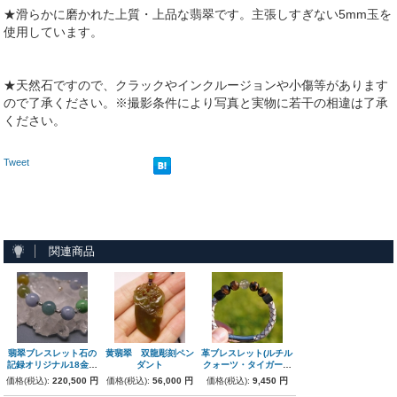
★滑らかに磨かれた上質・上品な翡翠です。主張しすぎない5mm玉を
使用しています。
★天然石ですので、クラックやインクルージョンや小傷等があります
ので了承ください。※撮影条件により写真と実物に若干の相違は了承
ください。
Tweet
関連商品
翡翠ブレスレット石の
黄翡翠 双龍彫刻ペン
革ブレスレット(ルチル
記録オリジナル18金極
ダント
クォーツ・タイガーア
上
イ)ホワイトレザー
価格(税込):
220,500 円
価格(税込):
56,000 円
価格(税込):
9,450 円