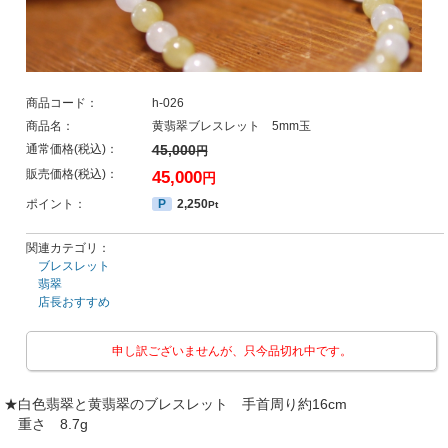
商品コード：
h-026
商品名：
黄翡翠ブレスレット 5mm玉
通常価格(税込)：
45,000
円
販売価格(税込)：
45,000
円
ポイント：
P
2,250
Pt
関連カテゴリ：
ブレスレット
翡翠
店長おすすめ
申し訳ございませんが、只今品切れ中です。
★白色翡翠と黄翡翠のブレスレット 手首周り約16cm
重さ 8.7g