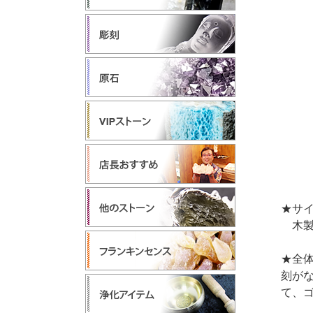
★サイ
木製台
★全
刻が
て、