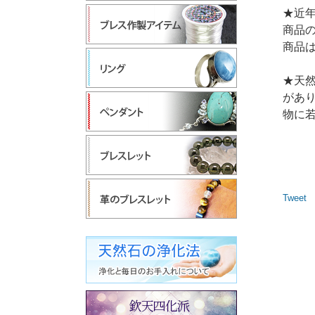
★近
商品
商品
★天
があ
物に
Tweet