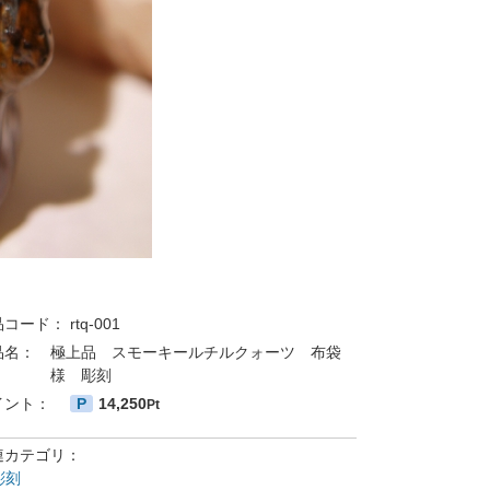
品コード：
rtq-001
品名：
極上品 スモーキールチルクォーツ 布袋
様 彫刻
イント：
P
14,250
Pt
連カテゴリ：
彫刻