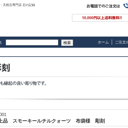
・天然石専門店 石の記録
ホーム
ご注文
名
検索
-001
上品 スモーキールチルクォーツ 布袋様 彫刻