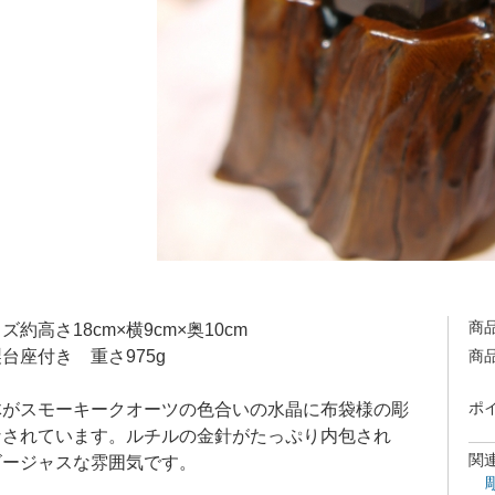
商
ズ約高さ18cm×横9cm×奥10cm
座付き 重さ975g
商
体がスモーキークオーツの色合いの水晶に布袋様の彫
ポ
なされています。ルチルの金針がたっぷり内包され
関
ゴージャスな雰囲気です。