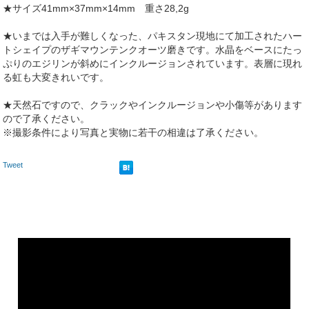
★サイズ41mm×37mm×14mm 重さ28,2g
★いまでは入手が難しくなった、パキスタン現地にて加工されたハー
トシェイプのザギマウンテンクオーツ磨きです。水晶をベースにたっ
ぷりのエジリンが斜めにインクルージョンされています。表層に現れ
る虹も大変きれいです。
★天然石ですので、クラックやインクルージョンや小傷等があります
ので了承ください。
※撮影条件により写真と実物に若干の相違は了承ください。
Tweet