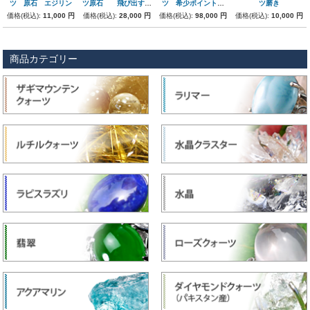
ツ 原石 エジリン
ツ原石 飛び出すエ
ツ 希少ポイント原
ツ磨き
ジリン
石 レア!
価格(税込):
11,000 円
価格(税込):
28,000 円
価格(税込):
98,000 円
価格(税込):
10,000 円
商品カテゴリー