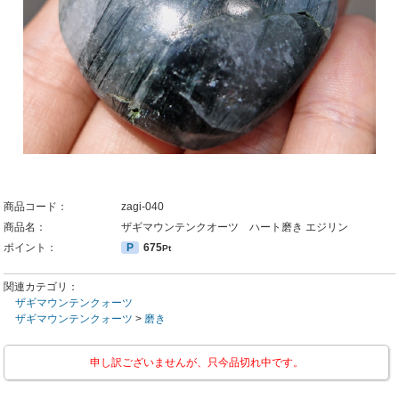
商品コード：
zagi-040
商品名：
ザギマウンテンクオーツ ハート磨き エジリン
ポイント：
P
675
Pt
関連カテゴリ：
ザギマウンテンクォーツ
ザギマウンテンクォーツ
>
磨き
申し訳ございませんが、只今品切れ中です。