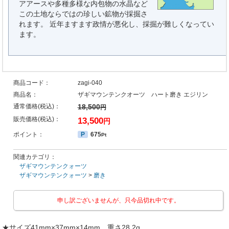
アアースや多種多様な内包物の水晶など
この土地ならではの珍しい鉱物が採掘さ
れます。 近年ますます政情が悪化し、採掘が難しくなってい
ます。
商品コード：
zagi-040
商品名：
ザギマウンテンクオーツ ハート磨き エジリン
通常価格(税込)：
18,500
円
販売価格(税込)：
13,500
円
ポイント：
P
675
Pt
関連カテゴリ：
ザギマウンテンクォーツ
ザギマウンテンクォーツ
>
磨き
申し訳ございませんが、只今品切れ中です。
★サイズ41mm×37mm×14mm 重さ28,2g