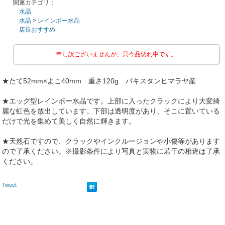
関連カテゴリ：
水晶
水晶
>
レインボー水晶
店長おすすめ
申し訳ございませんが、只今品切れ中です。
★たて52mm×よこ40mm 重さ120g パキスタンヒマラヤ産
★エッグ型レインボー水晶です。上部に入ったクラックにより大変綺
麗な虹色を放出しています。下部は透明度があり、そこに置いている
だけで光を集めて美しく自然に輝きます。
★天然石ですので、クラックやインクルージョンや小傷等があります
ので了承ください。※撮影条件により写真と実物に若干の相違は了承
ください。
Tweet