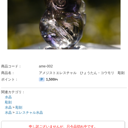
商品コード：
ame-002
商品名：
アメジストエレスチャル ひょうたん・コウモリ 彫刻
ポイント：
P
1,500
Pt
関連カテゴリ：
水晶
彫刻
水晶
>
彫刻
水晶
>
エレスチャル水晶
申し訳ございませんが、只今品切れ中です。