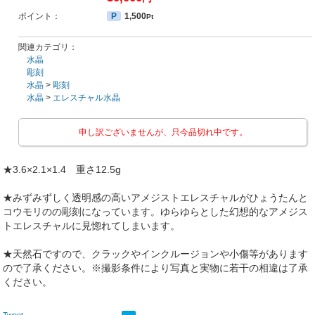
ポイント：
P
1,500
Pt
関連カテゴリ：
水晶
彫刻
水晶
>
彫刻
水晶
>
エレスチャル水晶
申し訳ございませんが、只今品切れ中です。
★3.6×2.1×1.4 重さ12.5g
★みずみずしく透明感の高いアメジストエレスチャルがひょうたんと
コウモリのの彫刻になっています。ゆらゆらとした幻想的なアメジス
トエレスチャルに見惚れてしまいます。
★天然石ですので、クラックやインクルージョンや小傷等があります
ので了承ください。※撮影条件により写真と実物に若干の相違は了承
ください。
Tweet