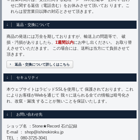
せに関する返信（電話含む）をお休みさせて頂いてお ります。こ
れらは翌営業日以降の対応とさせて頂きます。
返品・交換について
商品の発送には万全を期しておりますが、輸送上の問題等で、 破
損・汚損がありましたら、
1週間以内
にお申し出ください。 お取り替
えさせていただきます。 この場合には、送料は当方にて負担させて
頂きます。
返品・交換について詳しくはこちら
セキュリティ
本ウェブサイトはラピッドSSLを使用して 保護されております。これ
によりお客様がWebを通じて 我々に送られる全ての情報は暗号化さ
れ、改竄・漏洩 することが無いことを保証いたします。
お問い合わせ先
ショップ名 ：Stone★Record 石の記録
E-mail ： shop@ishinokiroku.jp
TEL ： 080-3725-3041