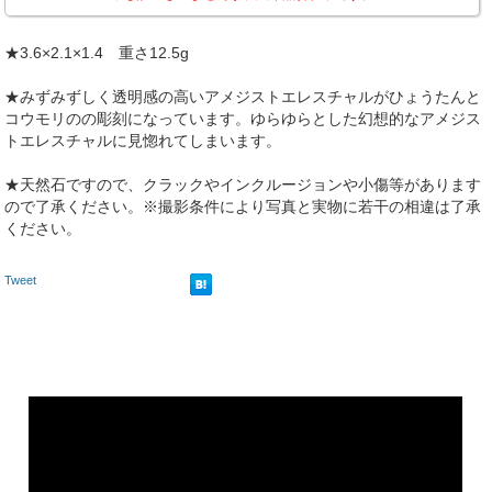
★3.6×2.1×1.4 重さ12.5g
★みずみずしく透明感の高いアメジストエレスチャルがひょうたんと
コウモリのの彫刻になっています。ゆらゆらとした幻想的なアメジス
トエレスチャルに見惚れてしまいます。
★天然石ですので、クラックやインクルージョンや小傷等があります
ので了承ください。※撮影条件により写真と実物に若干の相違は了承
ください。
Tweet