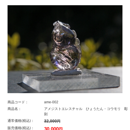
商品コード：
ame-002
商品名：
アメジストエレスチャル ひょうたん・コウモリ 彫
刻
通常価格(税込)：
32,000
円
販売価格(税込)：
30,000
円