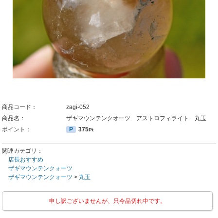
商品コード：
zagi-052
商品名：
ザギマウンテンクオーツ アストロフィライト 丸玉
ポイント：
P
375
Pt
関連カテゴリ：
店長おすすめ
ザギマウンテンクォーツ
ザギマウンテンクォーツ
>
丸玉
申し訳ございませんが、只今品切れ中です。