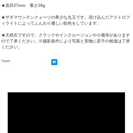
★直径27mm 重さ28g
★ザギマウンテンクォーツの希少な丸玉です。溶け込んだアストロフ
ィライトによってふんわり優しい飴色をしています。
★天然石ですので、クラックやインクルージョンや小傷等があります
ので了承ください。※撮影条件により写真と実物に若干の相違は了承
ください。
Tweet