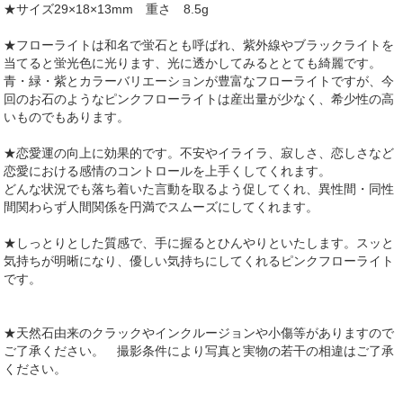
★サイズ29×18×13mm 重さ 8.5g
★フローライトは和名で蛍石とも呼ばれ、紫外線やブラックライトを
当てると蛍光色に光ります、光に透かしてみるととても綺麗です。
青・緑・紫とカラーバリエーションが豊富なフローライトですが、今
回のお石のようなピンクフローライトは産出量が少なく、希少性の高
いものでもあります。
★恋愛運の向上に効果的です。不安やイライラ、寂しさ、恋しさなど
恋愛における感情のコントロールを上手くしてくれます。
どんな状況でも落ち着いた言動を取るよう促してくれ、異性間・同性
間関わらず人間関係を円満でスムーズにしてくれます。
★しっとりとした質感で、手に握るとひんやりといたします。スッと
気持ちが明晰になり、優しい気持ちにしてくれるピンクフローライト
です。
★天然石由来のクラックやインクルージョンや小傷等がありますので
ご了承ください。 撮影条件により写真と実物の若干の相違はご了承
ください。