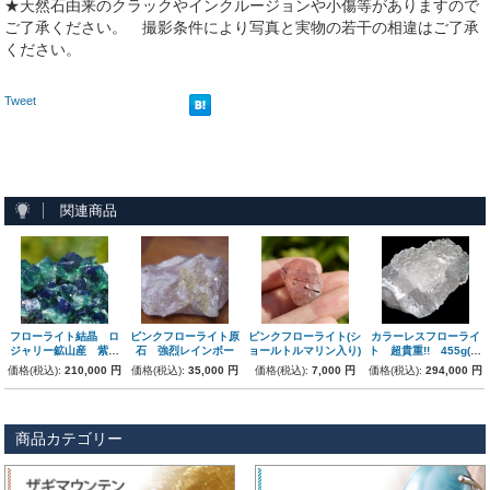
★天然石由来のクラックやインクルージョンや小傷等がありますので
ご了承ください。 撮影条件により写真と実物の若干の相違はご了承
ください。
Tweet
関連商品
フローライト結晶 ロ
ピンクフローライト原
ピンクフローライト(シ
カラーレスフローライ
ジャリー鉱山産 紫外
石 強烈レインボー
ョールトルマリン入り)
ト 超貴重!! 455g(湖
線で変色!!
南省産)
価格(税込):
210,000 円
価格(税込):
35,000 円
価格(税込):
7,000 円
価格(税込):
294,000 円
商品カテゴリー