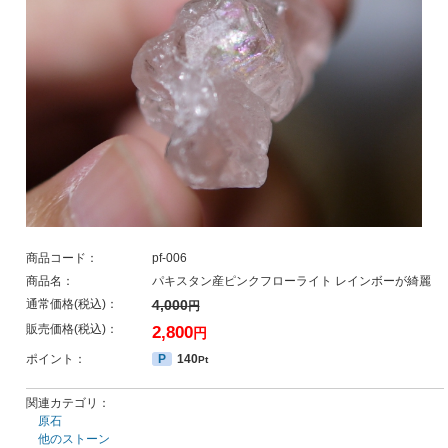
商品コード：
pf-006
商品名：
パキスタン産ピンクフローライト レインボーが綺麗
通常価格(税込)：
4,000
円
販売価格(税込)：
2,800
円
ポイント：
P
140
Pt
関連カテゴリ：
原石
他のストーン