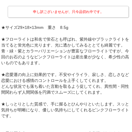
申し訳ございませんが、只今品切れ中です。
★サイズ29×18×13mm 重さ 8.5g
★フローライトは和名で蛍石とも呼ばれ、紫外線やブラックライトを
当てると蛍光色に光ります、光に透かしてみるととても綺麗です。
青・緑・紫とカラーバリエーションが豊富なフローライトですが、今
回のお石のようなピンクフローライトは産出量が少なく、希少性の高
いものでもあります。
★恋愛運の向上に効果的です。不安やイライラ、寂しさ、恋しさなど
恋愛における感情のコントロールを上手くしてくれます。
どんな状況でも落ち着いた言動を取るよう促してくれ、異性間・同性
間関わらず人間関係を円満でスムーズにしてくれます。
★しっとりとした質感で、手に握るとひんやりといたします。スッと
気持ちが明晰になり、優しい気持ちにしてくれるピンクフローライト
です。