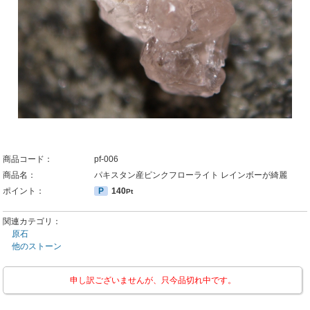
商品コード：
pf-006
商品名：
パキスタン産ピンクフローライト レインボーが綺麗
ポイント：
P
140
Pt
関連カテゴリ：
原石
他のストーン
申し訳ございませんが、只今品切れ中です。