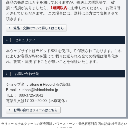
商品の発送には万全を期しておりますが、輸送上の問題等で、 破
損・汚損がありましたら、
1週間以内
にお申し出ください。 お取り替
えさせていただきます。 この場合には、送料は当方にて負担させて
頂きます。
返品・交換について詳しくはこちら
セキュリティ
本ウェブサイトはラピッドSSLを使用して 保護されております。これ
によりお客様がWebを通じて 我々に送られる全ての情報は暗号化さ
れ、改竄・漏洩 することが無いことを保証いたします。
お問い合わせ先
ショップ名 ：Stone★Record 石の記録
E-mail ： shop@ishinokiroku.jp
TEL ： 080-3725-3041
電話注文は17:00～20:00（木曜定休）
お問い合わせフォームはこちら
ラリマー ルチルクォーツの販売通販 パワーストーン・天然石専門店 石の記録 埼玉県さい