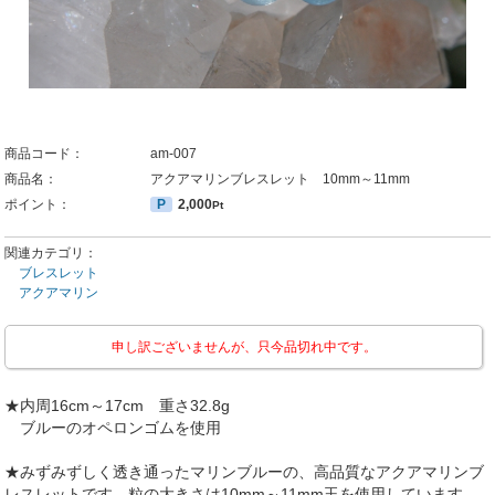
商品コード：
am-007
商品名：
アクアマリンブレスレット 10mm～11mm
ポイント：
P
2,000
Pt
関連カテゴリ：
ブレスレット
アクアマリン
申し訳ございませんが、只今品切れ中です。
★内周16cm～17cm 重さ32.8g
ブルーのオペロンゴムを使用
★みずみずしく透き通ったマリンブルーの、高品質なアクアマリンブ
レスレットです。粒の大きさは10mm～11mm玉を使用しています。