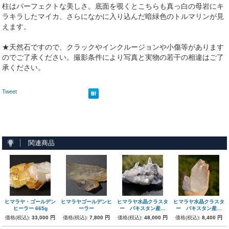
柱はパーフェクトな美しさ。底面を覗くとこちらも真っ白の母岩にキ
ラキラしたマイカ、さらになかに入り込んだ暗緑色のトルマリンが見
えます。
★天然石ですので、クラックやインクルージョンや小傷等があります
のでご了承ください。撮影条件により写真と実物の若干の相違はご了
承ください。
Tweet
関連商品
ヒマラヤ・ゴールデン
ヒマラヤゴールデンヒ
ヒマラヤ水晶クラスタ
ヒマラヤ水晶クラスタ
ヒーラー 665g
ーラー
ー パキスタン産
ー パキスタン産
980g
ck-006
価格(税込):
33,000 円
価格(税込):
7,800 円
価格(税込):
48,000 円
価格(税込):
8,400 円