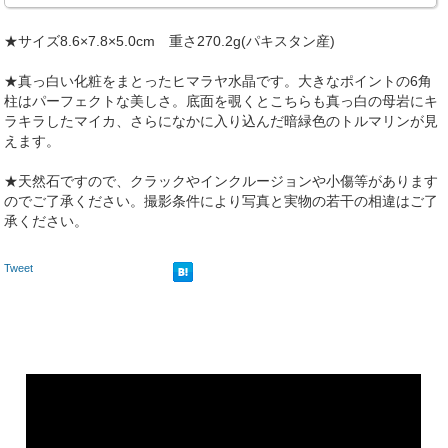
★サイズ8.6×7.8×5.0cm 重さ270.2g(パキスタン産)
★真っ白い化粧をまとったヒマラヤ水晶です。大きなポイントの6角
柱はパーフェクトな美しさ。底面を覗くとこちらも真っ白の母岩にキ
ラキラしたマイカ、さらになかに入り込んだ暗緑色のトルマリンが見
えます。
★天然石ですので、クラックやインクルージョンや小傷等があります
のでご了承ください。撮影条件により写真と実物の若干の相違はご了
承ください。
Tweet