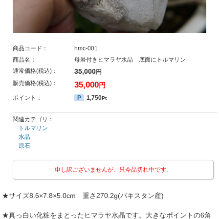
商品コード：
hmc-001
商品名：
母岩付きヒマラヤ水晶 底面にトルマリン
通常価格(税込)：
35,000
円
販売価格(税込)：
35,000
円
ポイント：
P
1,750
Pt
関連カテゴリ：
トルマリン
水晶
原石
申し訳ございませんが、只今品切れ中です。
★サイズ8.6×7.8×5.0cm 重さ270.2g(パキスタン産)
★真っ白い化粧をまとったヒマラヤ水晶です。大きなポイントの6角