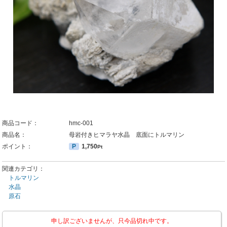
商品コード：
hmc-001
商品名：
母岩付きヒマラヤ水晶 底面にトルマリン
ポイント：
P
1,750
Pt
関連カテゴリ：
トルマリン
水晶
原石
申し訳ございませんが、只今品切れ中です。