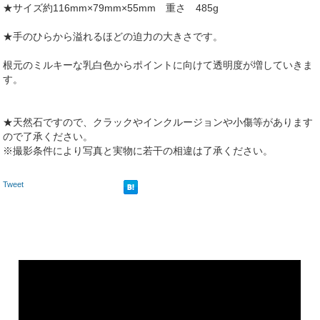
★サイズ約116mm×79mm×55mm 重さ 485g
★手のひらから溢れるほどの迫力の大きさです。
根元のミルキーな乳白色からポイントに向けて透明度が増していきま
す。
★天然石ですので、クラックやインクルージョンや小傷等があります
ので了承ください。
※撮影条件により写真と実物に若干の相違は了承ください。
Tweet