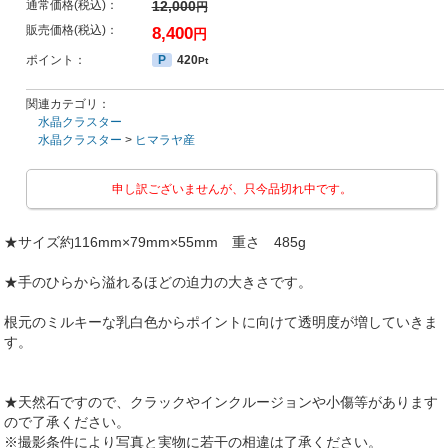
通常価格(税込)：
12,000
円
販売価格(税込)：
8,400
円
ポイント：
P
420
Pt
関連カテゴリ：
水晶クラスター
水晶クラスター
>
ヒマラヤ産
申し訳ございませんが、只今品切れ中です。
★サイズ約116mm×79mm×55mm 重さ 485g
★手のひらから溢れるほどの迫力の大きさです。
根元のミルキーな乳白色からポイントに向けて透明度が増していきま
す。
★天然石ですので、クラックやインクルージョンや小傷等があります
ので了承ください。
※撮影条件により写真と実物に若干の相違は了承ください。