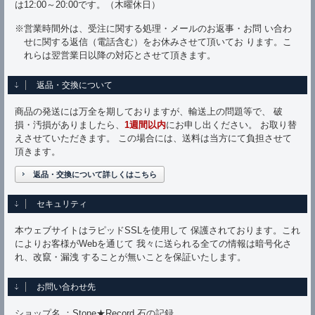
は12:00～20:00です。（木曜休日）
※営業時間外は、受注に関する処理・メールのお返事・お問 い合わ
せに関する返信（電話含む）をお休みさせて頂いてお ります。こ
れらは翌営業日以降の対応とさせて頂きます。
返品・交換について
商品の発送には万全を期しておりますが、輸送上の問題等で、 破
損・汚損がありましたら、
1週間以内
にお申し出ください。 お取り替
えさせていただきます。 この場合には、送料は当方にて負担させて
頂きます。
返品・交換について詳しくはこちら
セキュリティ
本ウェブサイトはラピッドSSLを使用して 保護されております。これ
によりお客様がWebを通じて 我々に送られる全ての情報は暗号化さ
れ、改竄・漏洩 することが無いことを保証いたします。
お問い合わせ先
ショップ名 ：Stone★Record 石の記録