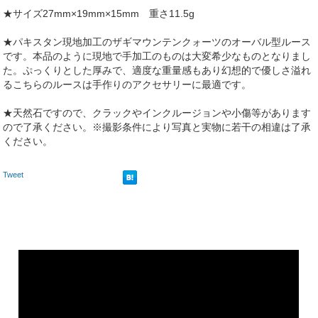
★サイズ27mm×19mm×15mm 重さ11.5g
★パキスタン現地加工のザギマウンテンクォーツのオーバル型ルース
です。本品のように現地で手加工のものは大変希少なものとなりまし
た。ぷっくりとした厚みで、適度な重量感もあり幻想的で優しさ溢れ
るこちらのルースは手作りのアクセサリーに最適です。
★天然石ですので、クラックやインクルージョンや小傷等があります
ので了承ください。※撮影条件により写真と実物に若干の相違は了承
ください。
Tweet