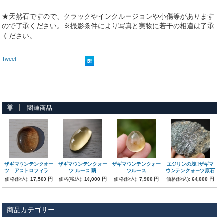
★天然石ですので、クラックやインクルージョンや小傷等があります
ので了承ください。※撮影条件により写真と実物に若干の相違は了承
ください。
Tweet
関連商品
ザギマウンテンクオー
ザギマウンテンクォー
ザギマウンテンクォー
エジリンの塊!!ザギマ
ツ アストロフィライ
ツ ルース 繭
ツルース
ウンテンクォーツ原石
ト カボションルー
価格(税込):
17,500 円
価格(税込):
10,000 円
価格(税込):
7,900 円
価格(税込):
64,000 円
ス
商品カテゴリー