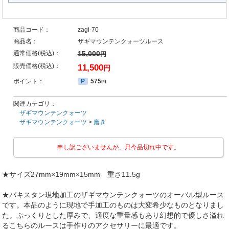
商品コード：
zagi-70
商品名：
ザギマウンテンクォーツルース
通常価格(税込)：
15,000
円
販売価格(税込)：
11,500
円
ポイント：
P
575
Pt
関連カテゴリ：
ザギマウンテンクォーツ
ザギマウンテンクォーツ
>
磨き
申し訳ございませんが、只今品切れ中です。
★サイズ27mm×19mm×15mm 重さ11.5g
★パキスタン現地加工のザギマウンテンクォーツのオーバル型ルース
です。本品のように現地で手加工のものは大変希少なものとなりまし
た。ぷっくりとした厚みで、適度な重量感もあり幻想的で優しさ溢れ
るこちらのルースは手作りのアクセサリーに最適です。